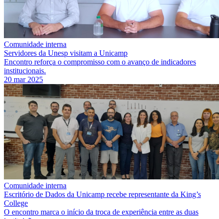
Comunidade interna
Servidores da Unesp visitam a Unicamp
Encontro reforça o compromisso com o avanço de indicadores
institucionais.
20 mar 2025
Comunidade interna
Escritório de Dados da Unicamp recebe representante da King’s
College
O encontro marca o início da troca de experiência entre as duas