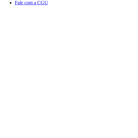
Fale com a CGU
Aumentar fonte
Diminuir fonte