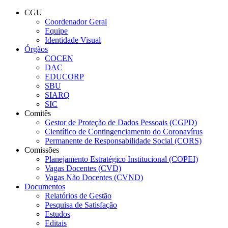
Conteúdo principal
Menu principal
Rodapé
CGU
Coordenador Geral
Equipe
Identidade Visual
Órgãos
COCEN
DAC
EDUCORP
SBU
SIARQ
SIC
Comitês
Gestor de Proteção de Dados Pessoais (CGPD)
Científico de Contingenciamento do Coronavírus
Permanente de Responsabilidade Social (CORS)
Comissões
Planejamento Estratégico Institucional (COPEI)
Vagas Docentes (CVD)
Vagas Não Docentes (CVND)
Documentos
Relatórios de Gestão
Pesquisa de Satisfação
Estudos
Editais