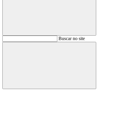
Buscar
Buscar no site
Buscar
Aumentar fonte