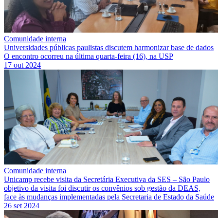
Comunidade interna
Universidades públicas paulistas discutem harmonizar base de dados
O encontro ocorreu na última quarta-feira (16), na USP
17 out 2024
Comunidade interna
Unicamp recebe visita da Secretária Executiva da SES – São Paulo
objetivo da visita foi discutir os convênios sob gestão da DEAS,
face às mudanças implementadas pela Secretaria de Estado da Saúde
26 set 2024