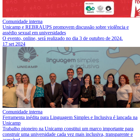
Comunidade interna
Unicamp e REBRAUPS promovem discussão sobre violência e
assédio sexual em universidades
O evento, online, será realizado no dia 3 de outubro de 2024.
17 set 2024
Comunidade interna
Ferramenta inédita para Linguagem Simples e Inclusiva é lançada na
Unicamp
Trabalho pioneiro na Unicamp constitui um marco importante para
construir uma universidade cada vez mais inclusiva, transparente e
acessível.