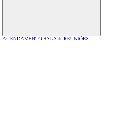
Buscar
AGENDAMENTO SALA de REUNIÕES
Link para o Facebook
Link para o Linkedin