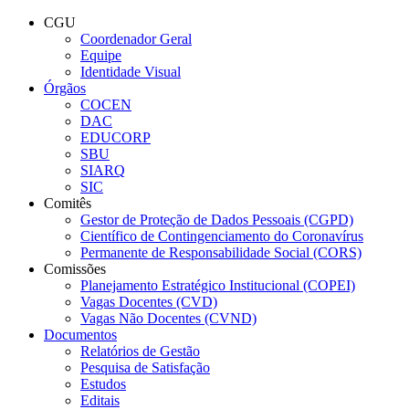
Conteúdo principal
Menu principal
Rodapé
CGU
Coordenador Geral
Equipe
Identidade Visual
Órgãos
COCEN
DAC
EDUCORP
SBU
SIARQ
SIC
Comitês
Gestor de Proteção de Dados Pessoais (CGPD)
Científico de Contingenciamento do Coronavírus
Permanente de Responsabilidade Social (CORS)
Comissões
Planejamento Estratégico Institucional (COPEI)
Vagas Docentes (CVD)
Vagas Não Docentes (CVND)
Documentos
Relatórios de Gestão
Pesquisa de Satisfação
Estudos
Editais