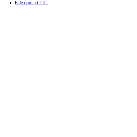
Fale com a CGU
Aumentar fonte
Diminuir fonte