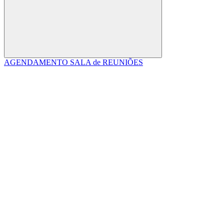
Buscar
AGENDAMENTO SALA de REUNIÕES
Link para o Facebook
Link para o Linkedin