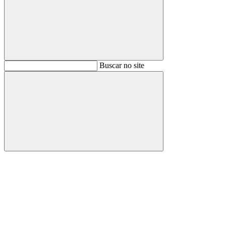
Buscar
Buscar no site
Buscar
Aumentar fonte