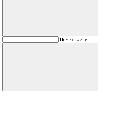
Buscar
Buscar no site
Buscar
Aumentar fonte