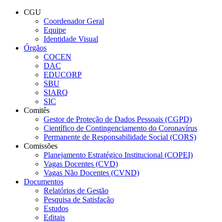
Página Inicial Coordenadoria 
Conteúdo principal
Menu principal
Rodapé
CGU
Coordenador Geral
Equipe
Identidade Visual
Órgãos
COCEN
DAC
EDUCORP
SBU
SIARQ
SIC
Comitês
Gestor de Proteção de Dados Pessoais (CGPD)
Científico de Contingenciamento do Coronavírus
Permanente de Responsabilidade Social (CORS)
Comissões
Planejamento Estratégico Institucional (COPEI)
Vagas Docentes (CVD)
Vagas Não Docentes (CVND)
Documentos
Relatórios de Gestão
Pesquisa de Satisfação
Estudos
Editais