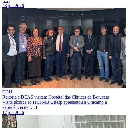
[…]
28 jun 2026
CGU
Reitoria e DEAS visitam Hospital das Clínicas de Botucatu
Visita técnica ao HCFMB-Unesp apresentou à Unicamp a
experiência de […]
17 jun 2026