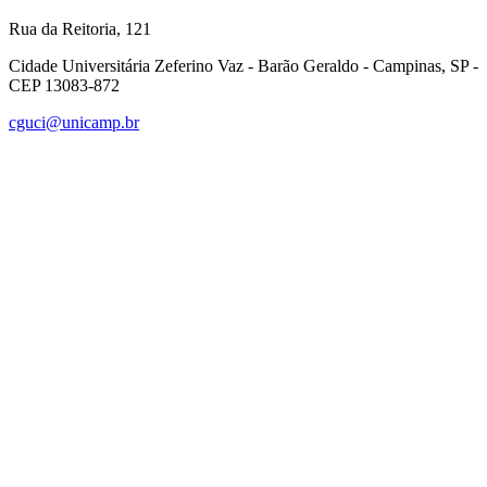
Rua da Reitoria, 121
Cidade Universitária Zeferino Vaz - Barão Geraldo - Campinas, SP -
CEP 13083-872
cguci@unicamp.br
Link para o Facebook
Link para o Linkedin
Link para o Instagram