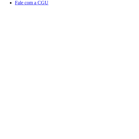
Fale com a CGU
Aumentar fonte
Diminuir fonte