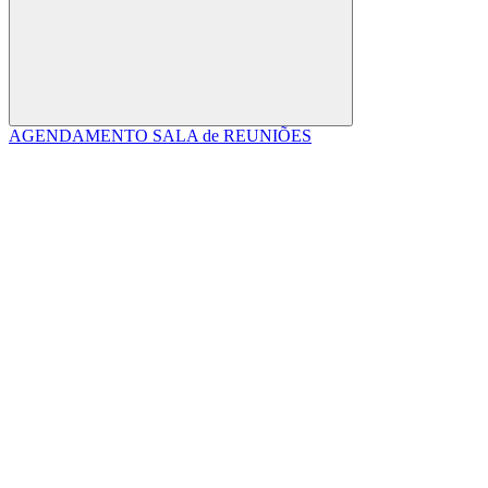
Buscar
AGENDAMENTO SALA de REUNIÕES
Link para o Facebook
Link para o Linkedin