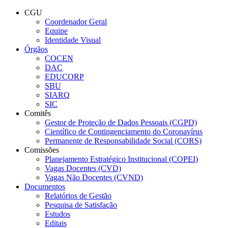
Conteúdo principal
Menu principal
Rodapé
CGU
Coordenador Geral
Equipe
Identidade Visual
Órgãos
COCEN
DAC
EDUCORP
SBU
SIARQ
SIC
Comitês
Gestor de Proteção de Dados Pessoais (CGPD)
Científico de Contingenciamento do Coronavírus
Permanente de Responsabilidade Social (CORS)
Comissões
Planejamento Estratégico Institucional (COPEI)
Vagas Docentes (CVD)
Vagas Não Docentes (CVND)
Documentos
Relatórios de Gestão
Pesquisa de Satisfação
Estudos
Editais