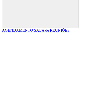
Buscar
AGENDAMENTO SALA de REUNIÕES
Link para o Facebook
Link para o Linkedin