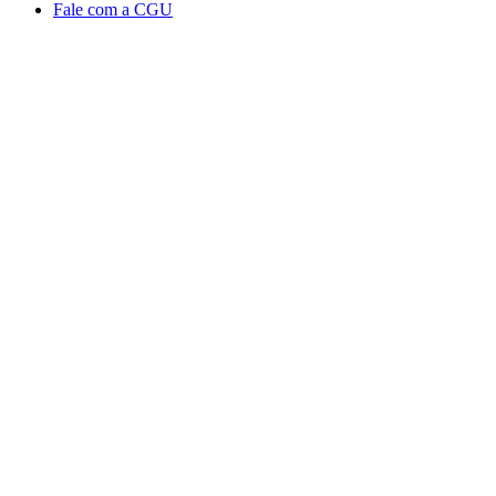
Fale com a CGU
Aumentar fonte
Diminuir fonte