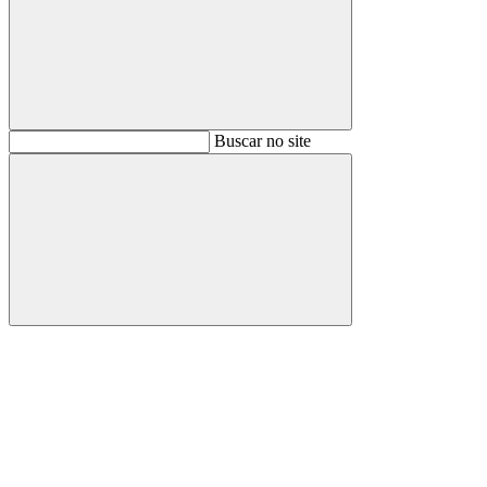
Buscar
Buscar no site
Buscar
Aumentar fonte