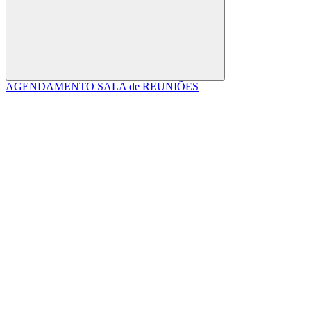
Buscar
AGENDAMENTO SALA de REUNIÕES
Link para o Facebook
Link para o Linkedin