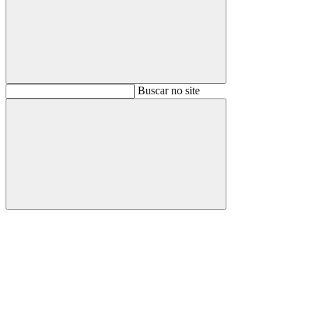
Buscar
Buscar no site
Buscar
Aumentar fonte