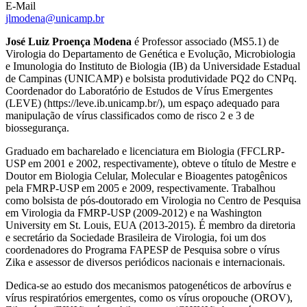
E-Mail
jlmodena@unicamp.br
José Luiz Proença Modena
é Professor associado (MS5.1) de
Virologia do Departamento de Genética e Evolução, Microbiologia
e Imunologia do Instituto de Biologia (IB) da Universidade Estadual
de Campinas (UNICAMP) e bolsista produtividade PQ2 do CNPq.
Coordenador do Laboratório de Estudos de Vírus Emergentes
(LEVE) (https://leve.ib.unicamp.br/), um espaço adequado para
manipulação de vírus classificados como de risco 2 e 3 de
biossegurança.
Graduado em bacharelado e licenciatura em Biologia (FFCLRP-
USP em 2001 e 2002, respectivamente), obteve o título de Mestre e
Doutor em Biologia Celular, Molecular e Bioagentes patogênicos
pela FMRP-USP em 2005 e 2009, respectivamente. Trabalhou
como bolsista de pós-doutorado em Virologia no Centro de Pesquisa
em Virologia da FMRP-USP (2009-2012) e na Washington
University em St. Louis, EUA (2013-2015). É membro da diretoria
e secretário da Sociedade Brasileira de Virologia, foi um dos
coordenadores do Programa FAPESP de Pesquisa sobre o vírus
Zika e assessor de diversos periódicos nacionais e internacionais.
Dedica-se ao estudo dos mecanismos patogenéticos de arbovírus e
vírus respiratórios emergentes, como os vírus oropouche (OROV),