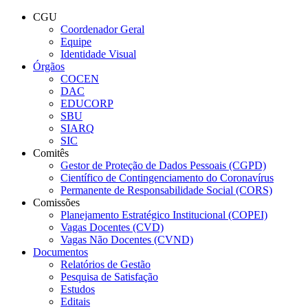
Conteúdo principal
Menu principal
Rodapé
CGU
Coordenador Geral
Equipe
Identidade Visual
Órgãos
COCEN
DAC
EDUCORP
SBU
SIARQ
SIC
Comitês
Gestor de Proteção de Dados Pessoais (CGPD)
Científico de Contingenciamento do Coronavírus
Permanente de Responsabilidade Social (CORS)
Comissões
Planejamento Estratégico Institucional (COPEI)
Vagas Docentes (CVD)
Vagas Não Docentes (CVND)
Documentos
Relatórios de Gestão
Pesquisa de Satisfação
Estudos
Editais