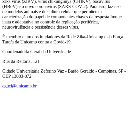
Zika vírus (ZIKV), vírus chikungunya (CHIKV), bocavírus
(HBoV) e o novo coronavírus (SARS-COV-2). Para isso, faz uso
de modelos animais e de cultura celular que permitem a
caracterização do papel de componentes chaves da resposta Imune
inata e adaptativa no controle da replicação periférica,
neurovirulência e persistência desses vírus.
É membro e um dos fundadores da Rede Zika-Unicamp e da Força
Tarefa da Unicamp contra a Covid-19.
Coordenadoria Geral da Universidade
Rua da Reitoria, 121
Cidade Universitária Zeferino Vaz - Barão Geraldo - Campinas, SP -
CEP 13083-872
cguci@unicamp.br
Link para o Facebook