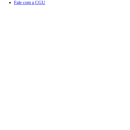
Fale com a CGU
Aumentar fonte
Diminuir fonte