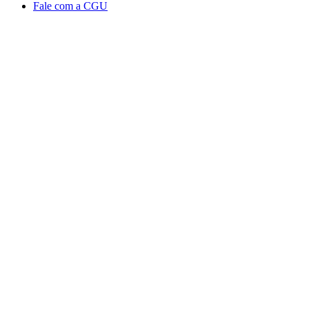
Fale com a CGU
Aumentar fonte
Diminuir fonte