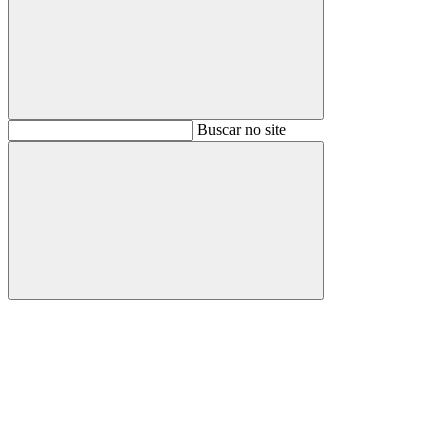
Buscar
Buscar no site
Buscar
Aumentar fonte