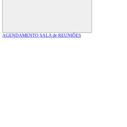
Buscar
AGENDAMENTO SALA de REUNIÕES
Link para o Facebook
Link para o Linkedin