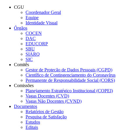
Conteúdo principal
Menu principal
Rodapé
CGU
Coordenador Geral
Equipe
Identidade Visual
Órgãos
COCEN
DAC
EDUCORP
SBU
SIARQ
SIC
Comitês
Gestor de Proteção de Dados Pessoais (CGPD)
Científico de Contingenciamento do Coronavírus
Permanente de Responsabilidade Social (CORS)
Comissões
Planejamento Estratégico Institucional (COPEI)
Vagas Docentes (CVD)
Vagas Não Docentes (CVND)
Documentos
Relatórios de Gestão
Pesquisa de Satisfação
Estudos
Editais