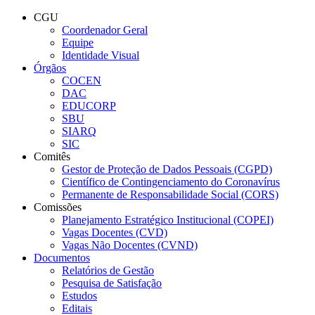
Conteúdo principal
Menu principal
Rodapé
CGU
Coordenador Geral
Equipe
Identidade Visual
Órgãos
COCEN
DAC
EDUCORP
SBU
SIARQ
SIC
Comitês
Gestor de Proteção de Dados Pessoais (CGPD)
Científico de Contingenciamento do Coronavírus
Permanente de Responsabilidade Social (CORS)
Comissões
Planejamento Estratégico Institucional (COPEI)
Vagas Docentes (CVD)
Vagas Não Docentes (CVND)
Documentos
Relatórios de Gestão
Pesquisa de Satisfação
Estudos
Editais