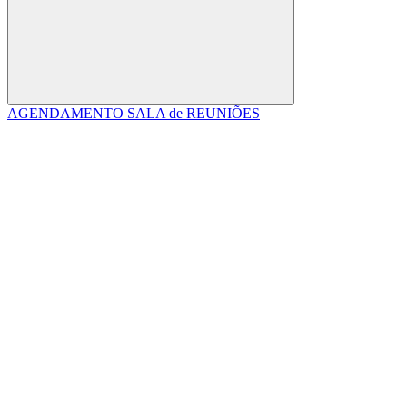
Buscar
AGENDAMENTO SALA de REUNIÕES
Link para o Facebook
Link para o Linkedin