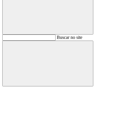
Buscar
Buscar no site
Buscar
Aumentar fonte