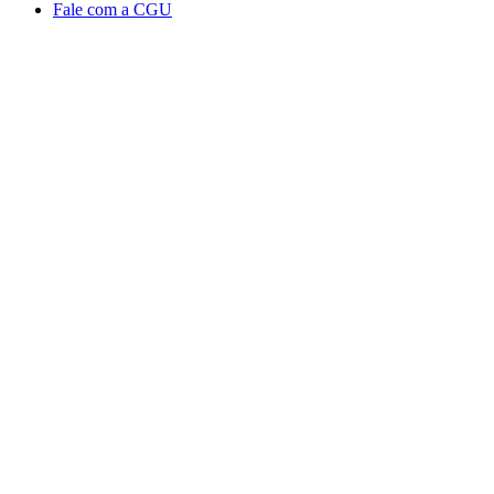
Fale com a CGU
Aumentar fonte
Diminuir fonte