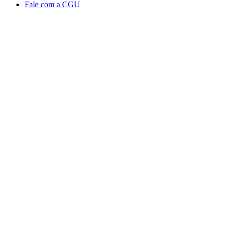
Fale com a CGU
Aumentar fonte
Diminuir fonte