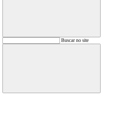
Buscar
Buscar no site
Buscar
Aumentar fonte