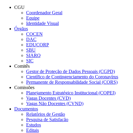
Conteúdo principal
Menu principal
Rodapé
CGU
Coordenador Geral
Equipe
Identidade Visual
Órgãos
COCEN
DAC
EDUCORP
SBU
SIARQ
SIC
Comitês
Gestor de Proteção de Dados Pessoais (CGPD)
Científico de Contingenciamento do Coronavírus
Permanente de Responsabilidade Social (CORS)
Comissões
Planejamento Estratégico Institucional (COPEI)
Vagas Docentes (CVD)
Vagas Não Docentes (CVND)
Documentos
Relatórios de Gestão
Pesquisa de Satisfação
Estudos
Editais