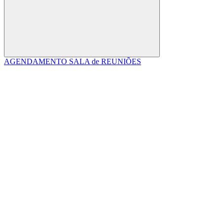
Buscar
AGENDAMENTO SALA de REUNIÕES
Link para o Facebook
Link para o Linkedin