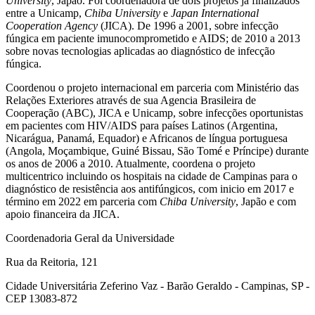
University
, Japão. Foi coordenadora de dois projetos já finalizados
entre a Unicamp,
Chiba University
e
Japan International
Cooperation Agency
(JICA). De 1996 a 2001, sobre infecção
fúngica em paciente imunocomprometido e AIDS; de 2010 a 2013
sobre novas tecnologias aplicadas ao diagnóstico de infecção
fúngica.
Coordenou o projeto internacional em parceria com Ministério das
Relações Exteriores através de sua Agencia Brasileira de
Cooperação (ABC), JICA e Unicamp, sobre infecções oportunistas
em pacientes com HIV/AIDS para países Latinos (Argentina,
Nicarágua, Panamá, Equador) e Africanos de língua portuguesa
(Angola, Moçambique, Guiné Bissau, São Tomé e Príncipe) durante
os anos de 2006 a 2010. Atualmente, coordena o projeto
multicentrico incluindo os hospitais na cidade de Campinas para o
diagnóstico de resistência aos antifúngicos, com inicio em 2017 e
término em 2022 em parceria com
Chiba University
, Japão e com
apoio financeira da JICA.
Coordenadoria Geral da Universidade
Rua da Reitoria, 121
Cidade Universitária Zeferino Vaz - Barão Geraldo - Campinas, SP -
CEP 13083-872