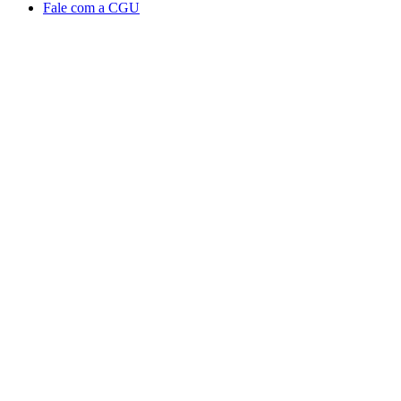
Fale com a CGU
Aumentar fonte
Diminuir fonte