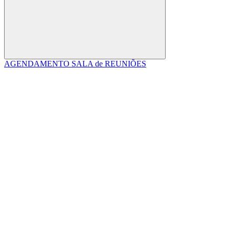
Buscar
AGENDAMENTO SALA de REUNIÕES
Link para o Facebook
Link para o Linkedin