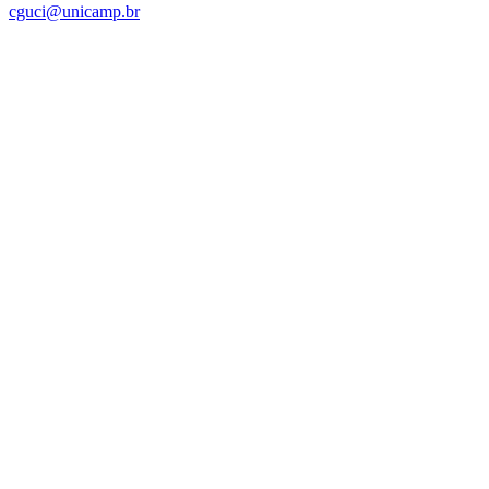
cguci@unicamp.br
Link para o Facebook
Link para o Linkedin
Link para o Instagram