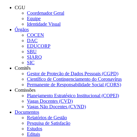
Conteúdo principal
Menu principal
Rodapé
CGU
Coordenador Geral
Equipe
Identidade Visual
Órgãos
COCEN
DAC
EDUCORP
SBU
SIARQ
SIC
Comitês
Gestor de Proteção de Dados Pessoais (CGPD)
Científico de Contingenciamento do Coronavírus
Permanente de Responsabilidade Social (CORS)
Comissões
Planejamento Estratégico Institucional (COPEI)
Vagas Docentes (CVD)
Vagas Não Docentes (CVND)
Documentos
Relatórios de Gestão
Pesquisa de Satisfação
Estudos
Editais