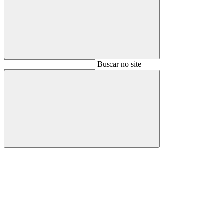
Buscar
Buscar no site
Buscar
Aumentar fonte