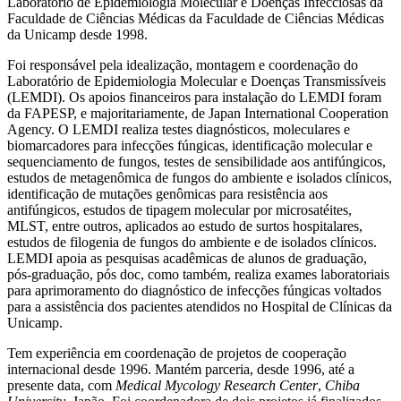
Laboratório de Epidemiologia Molecular e Doenças Infecciosas da
Faculdade de Ciências Médicas da Faculdade de Ciências Médicas
da Unicamp desde 1998.
Foi responsável pela idealização, montagem e coordenação do
Laboratório de Epidemiologia Molecular e Doenças Transmissíveis
(LEMDI). Os apoios financeiros para instalação do LEMDI foram
da FAPESP, e majoritariamente, de Japan International Cooperation
Agency. O LEMDI realiza testes diagnósticos, moleculares e
biomarcadores para infecções fúngicas, identificação molecular e
sequenciamento de fungos, testes de sensibilidade aos antifúngicos,
estudos de metagenômica de fungos do ambiente e isolados clínicos,
identificação de mutações genômicas para resistência aos
antifúngicos, estudos de tipagem molecular por microsatéites,
MLST, entre outros, aplicados ao estudo de surtos hospitalares,
estudos de filogenia de fungos do ambiente e de isolados clínicos.
LEMDI apoia as pesquisas acadêmicas de alunos de graduação,
pós-graduação, pós doc, como também, realiza exames laboratoriais
para aprimoramento do diagnóstico de infecções fúngicas voltados
para a assistência dos pacientes atendidos no Hospital de Clínicas da
Unicamp.
Tem experiência em coordenação de projetos de cooperação
internacional desde 1996. Mantém parceria, desde 1996, até a
presente data, com
Medical Mycology Research Center
,
Chiba