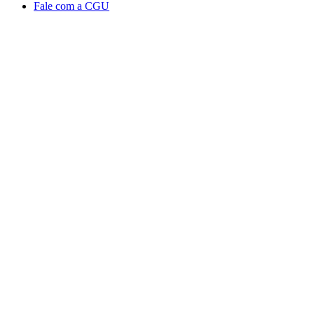
Fale com a CGU
Aumentar fonte
Diminuir fonte