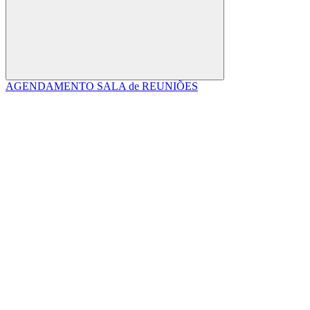
Buscar
AGENDAMENTO SALA de REUNIÕES
Link para o Facebook
Link para o Linkedin