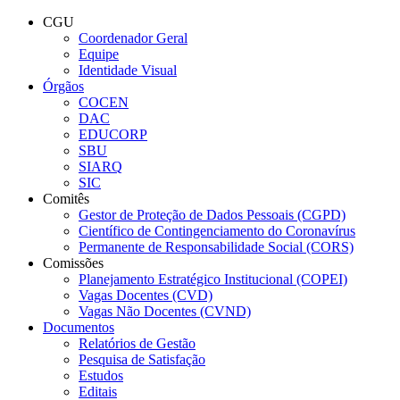
Conteúdo principal
Menu principal
Rodapé
CGU
Coordenador Geral
Equipe
Identidade Visual
Órgãos
COCEN
DAC
EDUCORP
SBU
SIARQ
SIC
Comitês
Gestor de Proteção de Dados Pessoais (CGPD)
Científico de Contingenciamento do Coronavírus
Permanente de Responsabilidade Social (CORS)
Comissões
Planejamento Estratégico Institucional (COPEI)
Vagas Docentes (CVD)
Vagas Não Docentes (CVND)
Documentos
Relatórios de Gestão
Pesquisa de Satisfação
Estudos
Editais