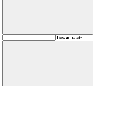
Buscar
Buscar no site
Buscar
Aumentar fonte