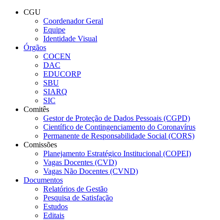
Conteúdo principal
Menu principal
Rodapé
CGU
Coordenador Geral
Equipe
Identidade Visual
Órgãos
COCEN
DAC
EDUCORP
SBU
SIARQ
SIC
Comitês
Gestor de Proteção de Dados Pessoais (CGPD)
Científico de Contingenciamento do Coronavírus
Permanente de Responsabilidade Social (CORS)
Comissões
Planejamento Estratégico Institucional (COPEI)
Vagas Docentes (CVD)
Vagas Não Docentes (CVND)
Documentos
Relatórios de Gestão
Pesquisa de Satisfação
Estudos
Editais