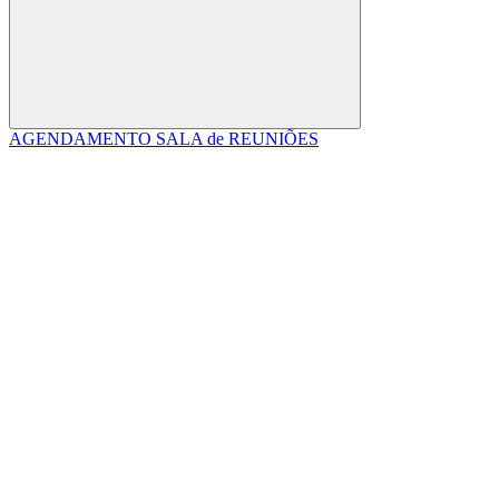
Buscar
AGENDAMENTO SALA de REUNIÕES
Link para o Facebook
Link para o Linkedin