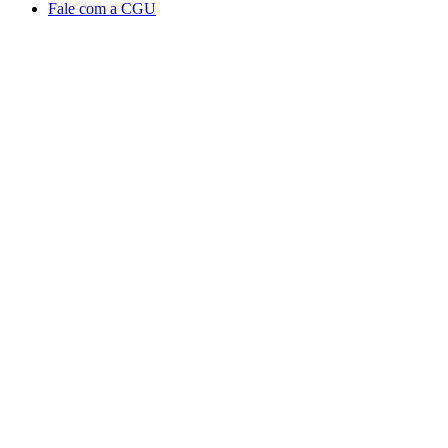
Fale com a CGU
Aumentar fonte
Diminuir fonte