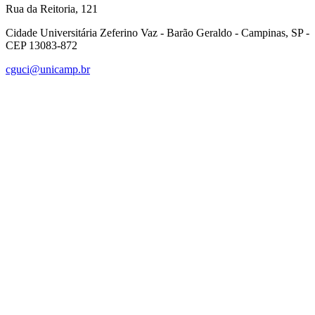
Rua da Reitoria, 121
Cidade Universitária Zeferino Vaz - Barão Geraldo - Campinas, SP -
CEP 13083-872
cguci@unicamp.br
Link para o Facebook
Link para o Linkedin
Link para o Instagram