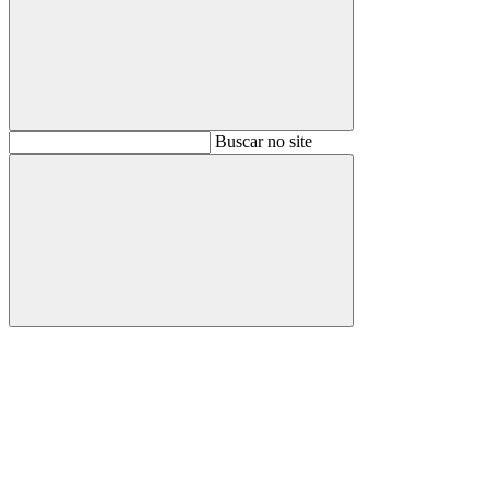
Buscar
Buscar no site
Buscar
Aumentar fonte