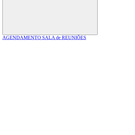
Buscar
AGENDAMENTO SALA de REUNIÕES
Link para o Facebook
Link para o Linkedin