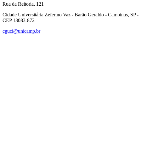
Rua da Reitoria, 121
Cidade Universitária Zeferino Vaz - Barão Geraldo - Campinas, SP -
CEP 13083-872
cguci@unicamp.br
Link para o Facebook
Link para o Linkedin
Link para o Instagram