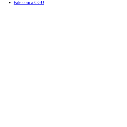
Fale com a CGU
Aumentar fonte
Diminuir fonte