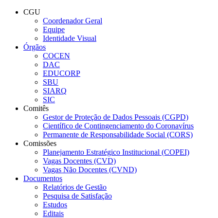
Conteúdo principal
Menu principal
Rodapé
CGU
Coordenador Geral
Equipe
Identidade Visual
Órgãos
COCEN
DAC
EDUCORP
SBU
SIARQ
SIC
Comitês
Gestor de Proteção de Dados Pessoais (CGPD)
Científico de Contingenciamento do Coronavírus
Permanente de Responsabilidade Social (CORS)
Comissões
Planejamento Estratégico Institucional (COPEI)
Vagas Docentes (CVD)
Vagas Não Docentes (CVND)
Documentos
Relatórios de Gestão
Pesquisa de Satisfação
Estudos
Editais