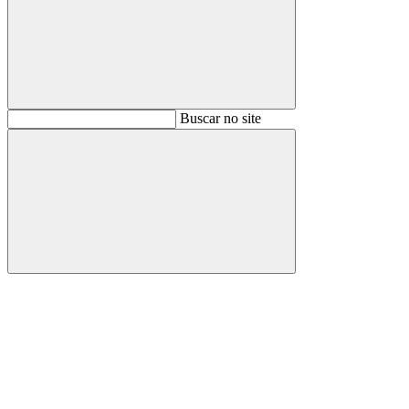
Buscar
Buscar no site
Buscar
Aumentar fonte