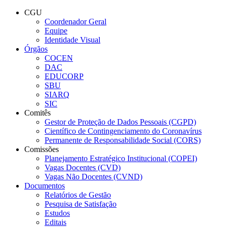
Conteúdo principal
Menu principal
Rodapé
CGU
Coordenador Geral
Equipe
Identidade Visual
Órgãos
COCEN
DAC
EDUCORP
SBU
SIARQ
SIC
Comitês
Gestor de Proteção de Dados Pessoais (CGPD)
Científico de Contingenciamento do Coronavírus
Permanente de Responsabilidade Social (CORS)
Comissões
Planejamento Estratégico Institucional (COPEI)
Vagas Docentes (CVD)
Vagas Não Docentes (CVND)
Documentos
Relatórios de Gestão
Pesquisa de Satisfação
Estudos
Editais