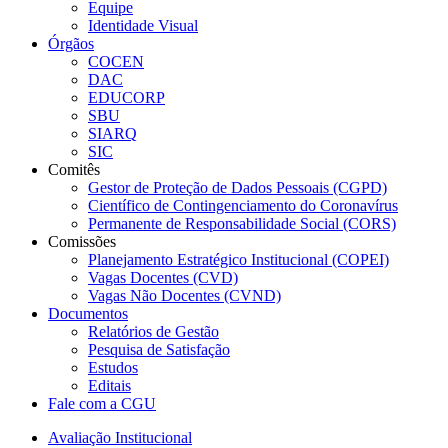
Equipe
Identidade Visual
Órgãos
COCEN
DAC
EDUCORP
SBU
SIARQ
SIC
Comitês
Gestor de Proteção de Dados Pessoais (CGPD)
Científico de Contingenciamento do Coronavírus
Permanente de Responsabilidade Social (CORS)
Comissões
Planejamento Estratégico Institucional (COPEI)
Vagas Docentes (CVD)
Vagas Não Docentes (CVND)
Documentos
Relatórios de Gestão
Pesquisa de Satisfação
Estudos
Editais
Fale com a CGU
Avaliação Institucional