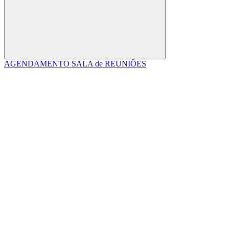
Buscar
AGENDAMENTO SALA de REUNIÕES
Link para o Facebook
Link para o Linkedin