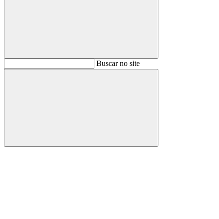
Buscar
Buscar no site
Buscar
Aumentar fonte