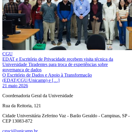
CGU
EDAT e Escritório de Privacidade recebem visita técnica da
Universidade Tiradentes para troca de experiências sobre
governança de dados
O Escritório de Dados e Apoio à Transformação
(EDAT/CGU/Unicamp) e […]
21 maio 2026
Coordenadoria Geral da Universidade
Rua da Reitoria, 121
Cidade Universitária Zeferino Vaz - Barão Geraldo - Campinas, SP -
CEP 13083-872
cguci@unicamp.br