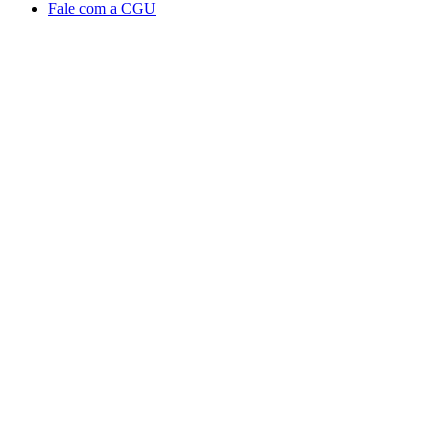
Fale com a CGU
Aumentar fonte
Diminuir fonte