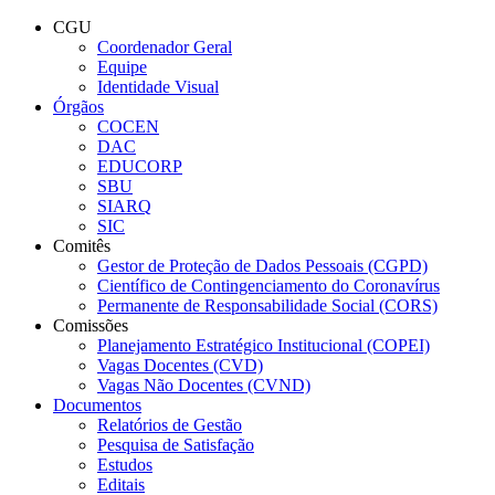
Conteúdo principal
Menu principal
Rodapé
CGU
Coordenador Geral
Equipe
Identidade Visual
Órgãos
COCEN
DAC
EDUCORP
SBU
SIARQ
SIC
Comitês
Gestor de Proteção de Dados Pessoais (CGPD)
Científico de Contingenciamento do Coronavírus
Permanente de Responsabilidade Social (CORS)
Comissões
Planejamento Estratégico Institucional (COPEI)
Vagas Docentes (CVD)
Vagas Não Docentes (CVND)
Documentos
Relatórios de Gestão
Pesquisa de Satisfação
Estudos
Editais