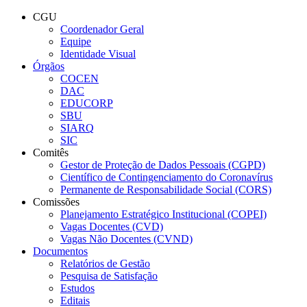
Conteúdo principal
Menu principal
Rodapé
CGU
Coordenador Geral
Equipe
Identidade Visual
Órgãos
COCEN
DAC
EDUCORP
SBU
SIARQ
SIC
Comitês
Gestor de Proteção de Dados Pessoais (CGPD)
Científico de Contingenciamento do Coronavírus
Permanente de Responsabilidade Social (CORS)
Comissões
Planejamento Estratégico Institucional (COPEI)
Vagas Docentes (CVD)
Vagas Não Docentes (CVND)
Documentos
Relatórios de Gestão
Pesquisa de Satisfação
Estudos
Editais