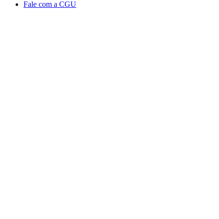
Fale com a CGU
Aumentar fonte
Diminuir fonte