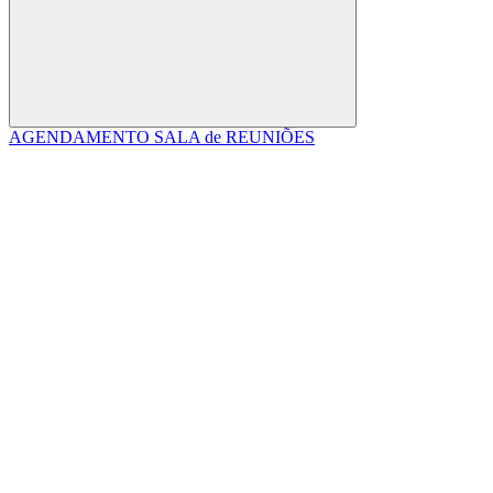
Buscar
AGENDAMENTO SALA de REUNIÕES
Link para o Facebook
Link para o Linkedin