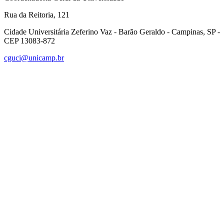
Rua da Reitoria, 121
Cidade Universitária Zeferino Vaz - Barão Geraldo - Campinas, SP -
CEP 13083-872
cguci@unicamp.br
Link para o Facebook
Link para o Linkedin
Link para o Instagram