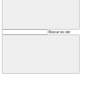
Buscar
Buscar no site
Buscar
Aumentar fonte