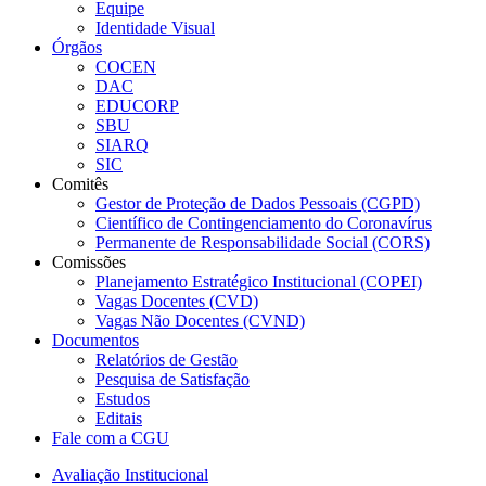
Equipe
Identidade Visual
Órgãos
COCEN
DAC
EDUCORP
SBU
SIARQ
SIC
Comitês
Gestor de Proteção de Dados Pessoais (CGPD)
Científico de Contingenciamento do Coronavírus
Permanente de Responsabilidade Social (CORS)
Comissões
Planejamento Estratégico Institucional (COPEI)
Vagas Docentes (CVD)
Vagas Não Docentes (CVND)
Documentos
Relatórios de Gestão
Pesquisa de Satisfação
Estudos
Editais
Fale com a CGU
Avaliação Institucional