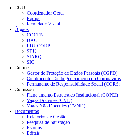
Conteúdo principal
Menu principal
Rodapé
CGU
Coordenador Geral
Equipe
Identidade Visual
Órgãos
COCEN
DAC
EDUCORP
SBU
SIARQ
SIC
Comitês
Gestor de Proteção de Dados Pessoais (CGPD)
Científico de Contingenciamento do Coronavírus
Permanente de Responsabilidade Social (CORS)
Comissões
Planejamento Estratégico Institucional (COPEI)
Vagas Docentes (CVD)
Vagas Não Docentes (CVND)
Documentos
Relatórios de Gestão
Pesquisa de Satisfação
Estudos
Editais