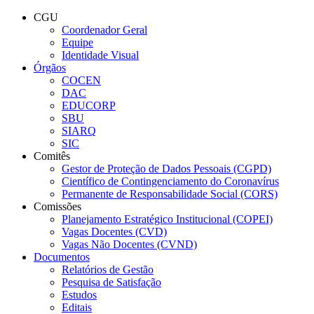
Conteúdo principal
Menu principal
Rodapé
CGU
Coordenador Geral
Equipe
Identidade Visual
Órgãos
COCEN
DAC
EDUCORP
SBU
SIARQ
SIC
Comitês
Gestor de Proteção de Dados Pessoais (CGPD)
Científico de Contingenciamento do Coronavírus
Permanente de Responsabilidade Social (CORS)
Comissões
Planejamento Estratégico Institucional (COPEI)
Vagas Docentes (CVD)
Vagas Não Docentes (CVND)
Documentos
Relatórios de Gestão
Pesquisa de Satisfação
Estudos
Editais