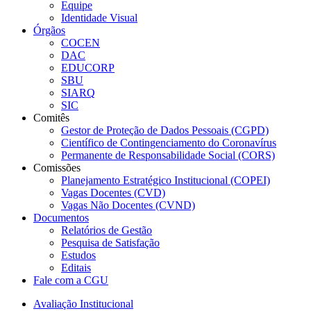
Equipe
Identidade Visual
Órgãos
COCEN
DAC
EDUCORP
SBU
SIARQ
SIC
Comitês
Gestor de Proteção de Dados Pessoais (CGPD)
Científico de Contingenciamento do Coronavírus
Permanente de Responsabilidade Social (CORS)
Comissões
Planejamento Estratégico Institucional (COPEI)
Vagas Docentes (CVD)
Vagas Não Docentes (CVND)
Documentos
Relatórios de Gestão
Pesquisa de Satisfação
Estudos
Editais
Fale com a CGU
Avaliação Institucional