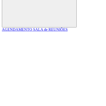
Buscar
AGENDAMENTO SALA de REUNIÕES
Link para o Facebook
Link para o Linkedin