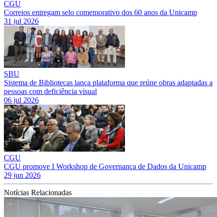
CGU
Correios entregam selo comemorativo dos 60 anos da Unicamp
31 jul 2026
SBU
Sistema de Bibliotecas lança plataforma que reúne obras adaptadas a
pessoas com deficiência visual
06 jul 2026
CGU
CGU promove I Workshop de Governança de Dados da Unicamp
29 jun 2026
Notícias Relacionadas