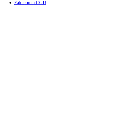
Fale com a CGU
Aumentar fonte
Diminuir fonte