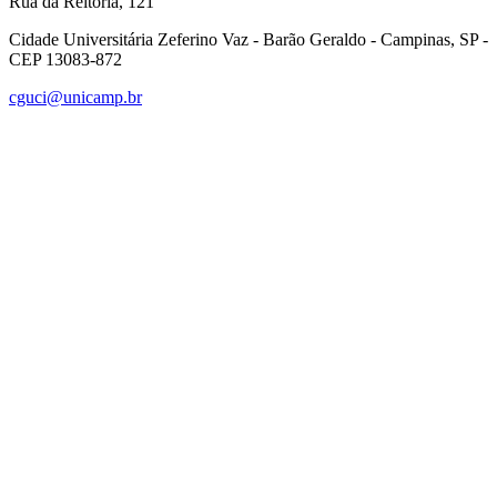
Rua da Reitoria, 121
Cidade Universitária Zeferino Vaz - Barão Geraldo - Campinas, SP -
CEP 13083-872
cguci@unicamp.br
Link para o Facebook
Link para o Linkedin
Link para o Instagram