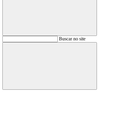
Buscar
Buscar no site
Buscar
Aumentar fonte