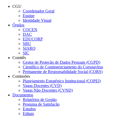
Conteúdo principal
Menu principal
Rodapé
CGU
Coordenador Geral
Equipe
Identidade Visual
Órgãos
COCEN
DAC
EDUCORP
SBU
SIARQ
SIC
Comitês
Gestor de Proteção de Dados Pessoais (CGPD)
Científico de Contingenciamento do Coronavírus
Permanente de Responsabilidade Social (CORS)
Comissões
Planejamento Estratégico Institucional (COPEI)
Vagas Docentes (CVD)
Vagas Não Docentes (CVND)
Documentos
Relatórios de Gestão
Pesquisa de Satisfação
Estudos
Editais