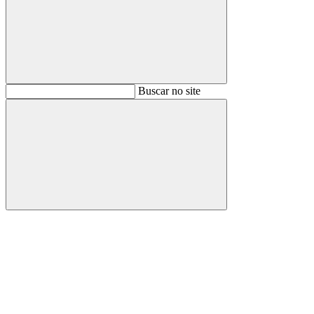
Buscar
Buscar no site
Buscar
Aumentar fonte