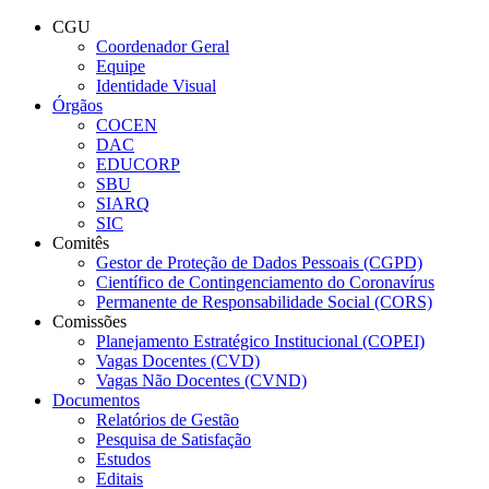
Conteúdo principal
Menu principal
Rodapé
CGU
Coordenador Geral
Equipe
Identidade Visual
Órgãos
COCEN
DAC
EDUCORP
SBU
SIARQ
SIC
Comitês
Gestor de Proteção de Dados Pessoais (CGPD)
Científico de Contingenciamento do Coronavírus
Permanente de Responsabilidade Social (CORS)
Comissões
Planejamento Estratégico Institucional (COPEI)
Vagas Docentes (CVD)
Vagas Não Docentes (CVND)
Documentos
Relatórios de Gestão
Pesquisa de Satisfação
Estudos
Editais