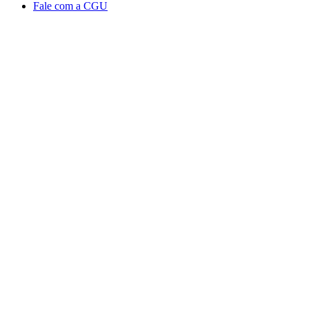
Fale com a CGU
Aumentar fonte
Diminuir fonte