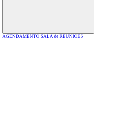
Buscar
AGENDAMENTO SALA de REUNIÕES
Link para o Facebook
Link para o Linkedin