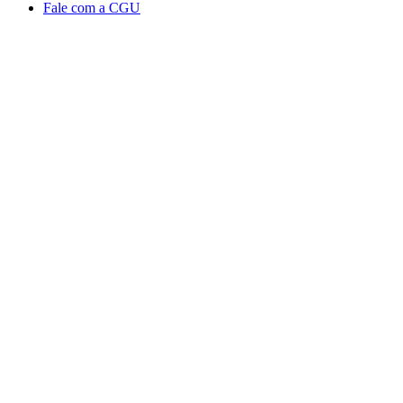
Fale com a CGU
Aumentar fonte
Diminuir fonte