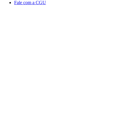
Fale com a CGU
Aumentar fonte
Diminuir fonte