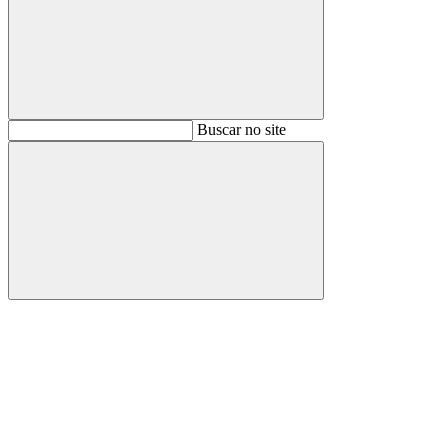
Buscar
Buscar no site
Buscar
Aumentar fonte