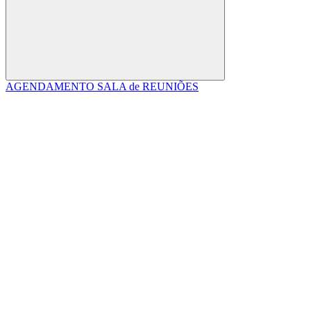
Buscar
AGENDAMENTO SALA de REUNIÕES
Link para o Facebook
Link para o Linkedin