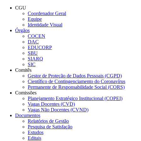
Conteúdo principal
Menu principal
Rodapé
CGU
Coordenador Geral
Equipe
Identidade Visual
Órgãos
COCEN
DAC
EDUCORP
SBU
SIARQ
SIC
Comitês
Gestor de Proteção de Dados Pessoais (CGPD)
Científico de Contingenciamento do Coronavírus
Permanente de Responsabilidade Social (CORS)
Comissões
Planejamento Estratégico Institucional (COPEI)
Vagas Docentes (CVD)
Vagas Não Docentes (CVND)
Documentos
Relatórios de Gestão
Pesquisa de Satisfação
Estudos
Editais