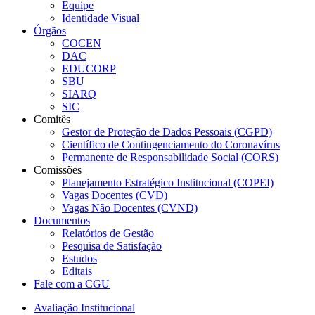
Equipe
Identidade Visual
Órgãos
COCEN
DAC
EDUCORP
SBU
SIARQ
SIC
Comitês
Gestor de Proteção de Dados Pessoais (CGPD)
Científico de Contingenciamento do Coronavírus
Permanente de Responsabilidade Social (CORS)
Comissões
Planejamento Estratégico Institucional (COPEI)
Vagas Docentes (CVD)
Vagas Não Docentes (CVND)
Documentos
Relatórios de Gestão
Pesquisa de Satisfação
Estudos
Editais
Fale com a CGU
Avaliação Institucional