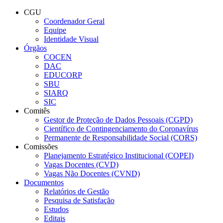
Conteúdo principal
Menu principal
Rodapé
CGU
Coordenador Geral
Equipe
Identidade Visual
Órgãos
COCEN
DAC
EDUCORP
SBU
SIARQ
SIC
Comitês
Gestor de Proteção de Dados Pessoais (CGPD)
Científico de Contingenciamento do Coronavírus
Permanente de Responsabilidade Social (CORS)
Comissões
Planejamento Estratégico Institucional (COPEI)
Vagas Docentes (CVD)
Vagas Não Docentes (CVND)
Documentos
Relatórios de Gestão
Pesquisa de Satisfação
Estudos
Editais