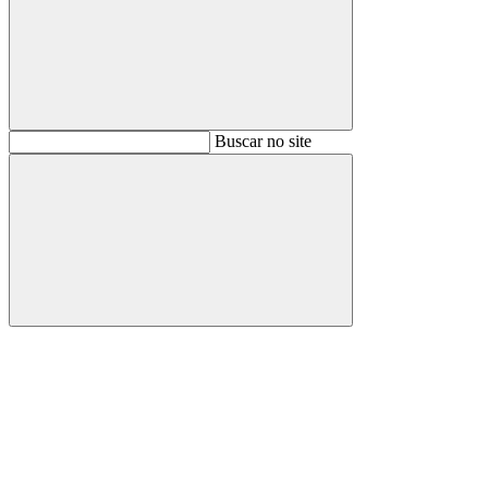
Buscar
Buscar no site
Buscar
Aumentar fonte