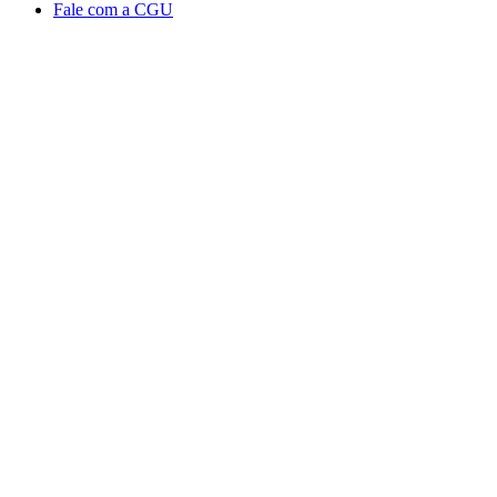
Fale com a CGU
Aumentar fonte
Diminuir fonte