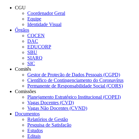
Conteúdo principal
Menu principal
Rodapé
CGU
Coordenador Geral
Equipe
Identidade Visual
Órgãos
COCEN
DAC
EDUCORP
SBU
SIARQ
SIC
Comitês
Gestor de Proteção de Dados Pessoais (CGPD)
Científico de Contingenciamento do Coronavírus
Permanente de Responsabilidade Social (CORS)
Comissões
Planejamento Estratégico Institucional (COPEI)
Vagas Docentes (CVD)
Vagas Não Docentes (CVND)
Documentos
Relatórios de Gestão
Pesquisa de Satisfação
Estudos
Editais