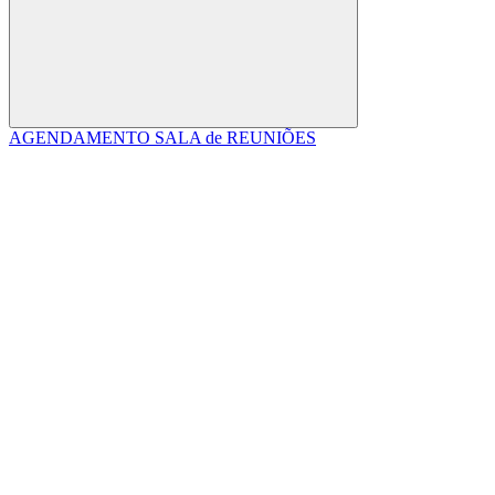
Buscar
AGENDAMENTO SALA de REUNIÕES
Link para o Facebook
Link para o Linkedin