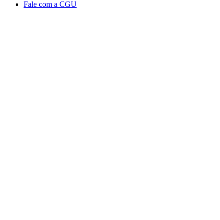
Fale com a CGU
Aumentar fonte
Diminuir fonte