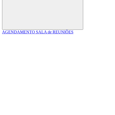
Buscar
AGENDAMENTO SALA de REUNIÕES
Link para o Facebook
Link para o Linkedin