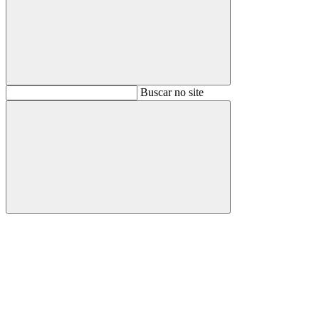
Buscar
Buscar no site
Buscar
Aumentar fonte