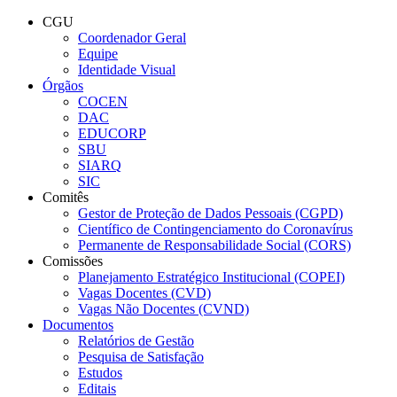
Conteúdo principal
Menu principal
Rodapé
CGU
Coordenador Geral
Equipe
Identidade Visual
Órgãos
COCEN
DAC
EDUCORP
SBU
SIARQ
SIC
Comitês
Gestor de Proteção de Dados Pessoais (CGPD)
Científico de Contingenciamento do Coronavírus
Permanente de Responsabilidade Social (CORS)
Comissões
Planejamento Estratégico Institucional (COPEI)
Vagas Docentes (CVD)
Vagas Não Docentes (CVND)
Documentos
Relatórios de Gestão
Pesquisa de Satisfação
Estudos
Editais