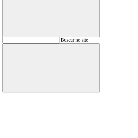
Buscar
Buscar no site
Buscar
Aumentar fonte