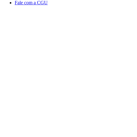
Fale com a CGU
Aumentar fonte
Diminuir fonte