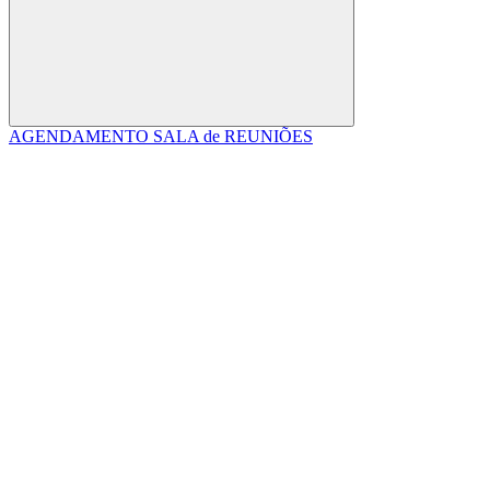
Buscar
AGENDAMENTO SALA de REUNIÕES
Link para o Facebook
Link para o Linkedin