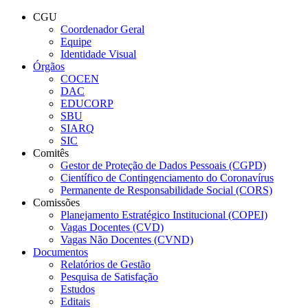
Conteúdo principal
Menu principal
Rodapé
CGU
Coordenador Geral
Equipe
Identidade Visual
Órgãos
COCEN
DAC
EDUCORP
SBU
SIARQ
SIC
Comitês
Gestor de Proteção de Dados Pessoais (CGPD)
Científico de Contingenciamento do Coronavírus
Permanente de Responsabilidade Social (CORS)
Comissões
Planejamento Estratégico Institucional (COPEI)
Vagas Docentes (CVD)
Vagas Não Docentes (CVND)
Documentos
Relatórios de Gestão
Pesquisa de Satisfação
Estudos
Editais