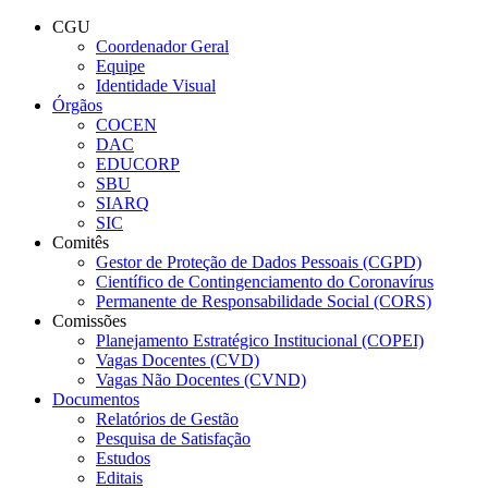
Conteúdo principal
Menu principal
Rodapé
CGU
Coordenador Geral
Equipe
Identidade Visual
Órgãos
COCEN
DAC
EDUCORP
SBU
SIARQ
SIC
Comitês
Gestor de Proteção de Dados Pessoais (CGPD)
Científico de Contingenciamento do Coronavírus
Permanente de Responsabilidade Social (CORS)
Comissões
Planejamento Estratégico Institucional (COPEI)
Vagas Docentes (CVD)
Vagas Não Docentes (CVND)
Documentos
Relatórios de Gestão
Pesquisa de Satisfação
Estudos
Editais