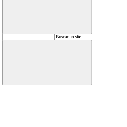
Buscar
Buscar no site
Buscar
Aumentar fonte