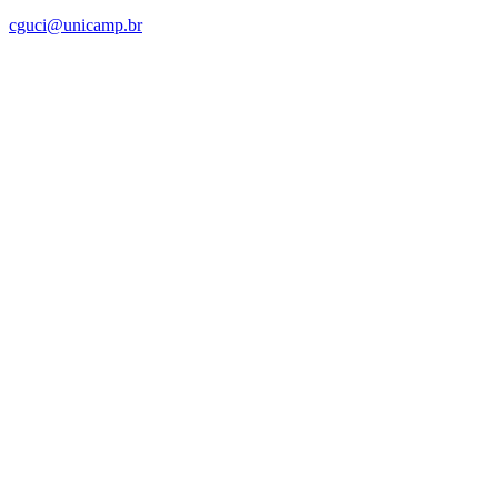
cguci@unicamp.br
Link para o Facebook
Link para o Linkedin
Link para o Instagram