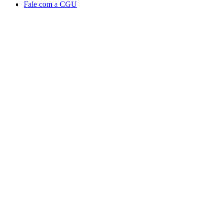
Fale com a CGU
Aumentar fonte
Diminuir fonte