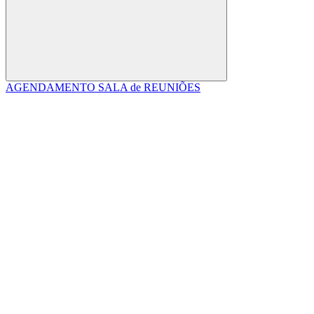
Buscar
AGENDAMENTO SALA de REUNIÕES
Link para o Facebook
Link para o Linkedin