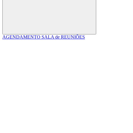
Buscar
AGENDAMENTO SALA de REUNIÕES
Link para o Facebook
Link para o Linkedin