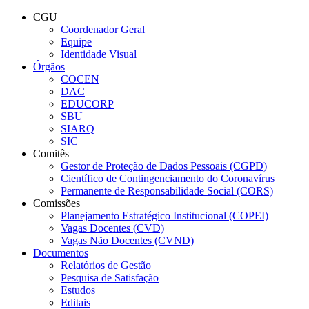
Conteúdo principal
Menu principal
Rodapé
CGU
Coordenador Geral
Equipe
Identidade Visual
Órgãos
COCEN
DAC
EDUCORP
SBU
SIARQ
SIC
Comitês
Gestor de Proteção de Dados Pessoais (CGPD)
Científico de Contingenciamento do Coronavírus
Permanente de Responsabilidade Social (CORS)
Comissões
Planejamento Estratégico Institucional (COPEI)
Vagas Docentes (CVD)
Vagas Não Docentes (CVND)
Documentos
Relatórios de Gestão
Pesquisa de Satisfação
Estudos
Editais