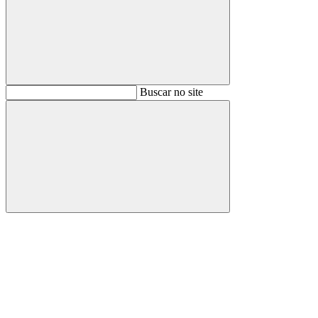
Buscar
Buscar no site
Buscar
Aumentar fonte