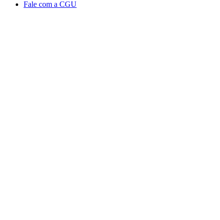
Fale com a CGU
Aumentar fonte
Diminuir fonte