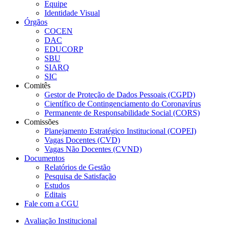
Equipe
Identidade Visual
Órgãos
COCEN
DAC
EDUCORP
SBU
SIARQ
SIC
Comitês
Gestor de Proteção de Dados Pessoais (CGPD)
Científico de Contingenciamento do Coronavírus
Permanente de Responsabilidade Social (CORS)
Comissões
Planejamento Estratégico Institucional (COPEI)
Vagas Docentes (CVD)
Vagas Não Docentes (CVND)
Documentos
Relatórios de Gestão
Pesquisa de Satisfação
Estudos
Editais
Fale com a CGU
Avaliação Institucional