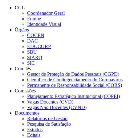
Conteúdo principal
Menu principal
Rodapé
CGU
Coordenador Geral
Equipe
Identidade Visual
Órgãos
COCEN
DAC
EDUCORP
SBU
SIARQ
SIC
Comitês
Gestor de Proteção de Dados Pessoais (CGPD)
Científico de Contingenciamento do Coronavírus
Permanente de Responsabilidade Social (CORS)
Comissões
Planejamento Estratégico Institucional (COPEI)
Vagas Docentes (CVD)
Vagas Não Docentes (CVND)
Documentos
Relatórios de Gestão
Pesquisa de Satisfação
Estudos
Editais