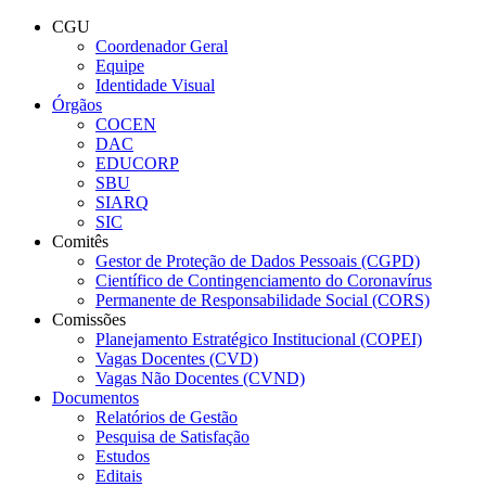
Conteúdo principal
Menu principal
Rodapé
CGU
Coordenador Geral
Equipe
Identidade Visual
Órgãos
COCEN
DAC
EDUCORP
SBU
SIARQ
SIC
Comitês
Gestor de Proteção de Dados Pessoais (CGPD)
Científico de Contingenciamento do Coronavírus
Permanente de Responsabilidade Social (CORS)
Comissões
Planejamento Estratégico Institucional (COPEI)
Vagas Docentes (CVD)
Vagas Não Docentes (CVND)
Documentos
Relatórios de Gestão
Pesquisa de Satisfação
Estudos
Editais