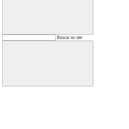
Buscar
Buscar no site
Buscar
Aumentar fonte