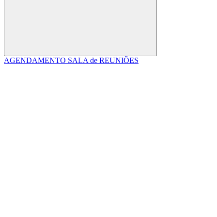
Buscar
AGENDAMENTO SALA de REUNIÕES
Link para o Facebook
Link para o Linkedin