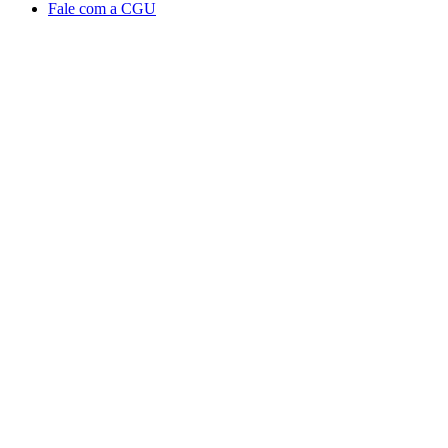
Fale com a CGU
Aumentar fonte
Diminuir fonte