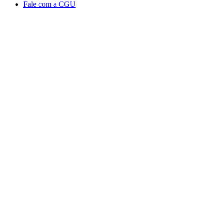
Fale com a CGU
Aumentar fonte
Diminuir fonte