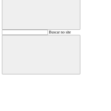
Buscar
Buscar no site
Buscar
Aumentar fonte