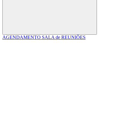
Buscar
AGENDAMENTO SALA de REUNIÕES
Link para o Facebook
Link para o Linkedin