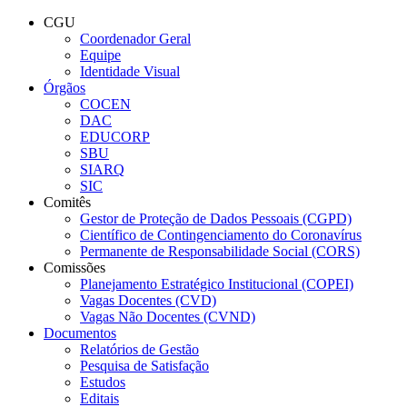
Conteúdo principal
Menu principal
Rodapé
CGU
Coordenador Geral
Equipe
Identidade Visual
Órgãos
COCEN
DAC
EDUCORP
SBU
SIARQ
SIC
Comitês
Gestor de Proteção de Dados Pessoais (CGPD)
Científico de Contingenciamento do Coronavírus
Permanente de Responsabilidade Social (CORS)
Comissões
Planejamento Estratégico Institucional (COPEI)
Vagas Docentes (CVD)
Vagas Não Docentes (CVND)
Documentos
Relatórios de Gestão
Pesquisa de Satisfação
Estudos
Editais