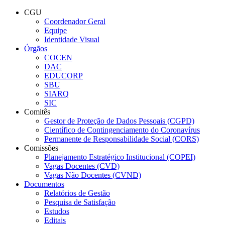
Conteúdo principal
Menu principal
Rodapé
CGU
Coordenador Geral
Equipe
Identidade Visual
Órgãos
COCEN
DAC
EDUCORP
SBU
SIARQ
SIC
Comitês
Gestor de Proteção de Dados Pessoais (CGPD)
Científico de Contingenciamento do Coronavírus
Permanente de Responsabilidade Social (CORS)
Comissões
Planejamento Estratégico Institucional (COPEI)
Vagas Docentes (CVD)
Vagas Não Docentes (CVND)
Documentos
Relatórios de Gestão
Pesquisa de Satisfação
Estudos
Editais