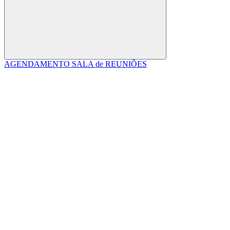
Buscar
AGENDAMENTO SALA de REUNIÕES
Link para o Facebook
Link para o Linkedin