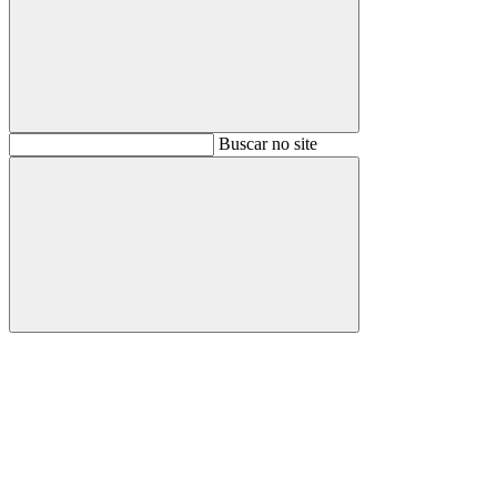
Buscar
Buscar no site
Buscar
Aumentar fonte