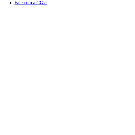
Fale com a CGU
Aumentar fonte
Diminuir fonte