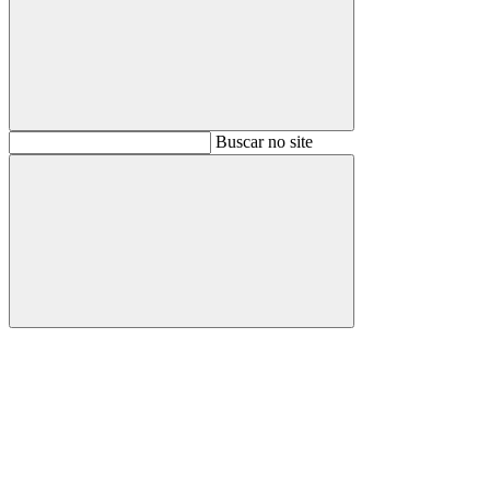
Buscar
Buscar no site
Buscar
Aumentar fonte