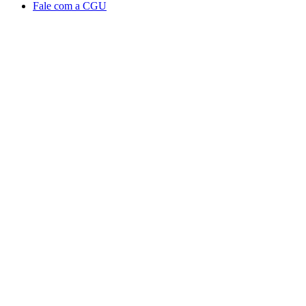
Fale com a CGU
Aumentar fonte
Diminuir fonte