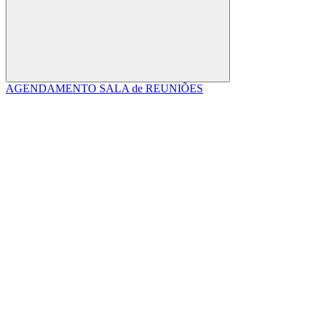
Buscar
AGENDAMENTO SALA de REUNIÕES
Link para o Facebook
Link para o Linkedin