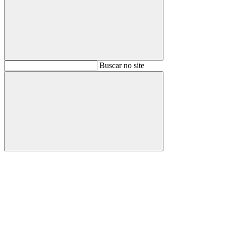
Buscar
Buscar no site
Buscar
Aumentar fonte