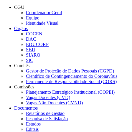
Conteúdo principal
Menu principal
Rodapé
CGU
Coordenador Geral
Equipe
Identidade Visual
Órgãos
COCEN
DAC
EDUCORP
SBU
SIARQ
SIC
Comitês
Gestor de Proteção de Dados Pessoais (CGPD)
Científico de Contingenciamento do Coronavírus
Permanente de Responsabilidade Social (CORS)
Comissões
Planejamento Estratégico Institucional (COPEI)
Vagas Docentes (CVD)
Vagas Não Docentes (CVND)
Documentos
Relatórios de Gestão
Pesquisa de Satisfação
Estudos
Editais