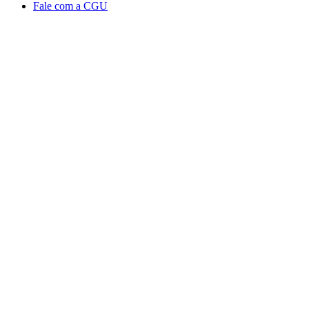
Fale com a CGU
Aumentar fonte
Diminuir fonte