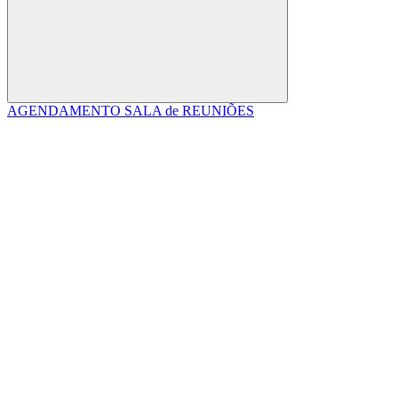
Buscar
AGENDAMENTO SALA de REUNIÕES
Link para o Facebook
Link para o Linkedin